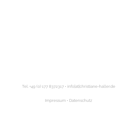
Tel. +49 (0) 177 8372317 •
info[at]christiane-haller.de
Impressum
•
Datenschutz