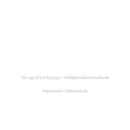
Tel. +49 (0) 177 8372317 •
info[at]christiane-haller.de
Impressum
•
Datenschutz