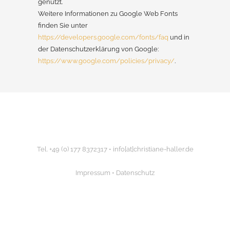
genutzt.
Weitere Informationen zu Google Web Fonts
finden Sie unter
https://developers.google.com/fonts/faq
und in
der Datenschutzerklärung von Google:
https://www.google.com/policies/privacy/
.
Tel. +49 (0) 177 8372317 •
info[at]christiane-haller.de
Impressum
•
Datenschutz